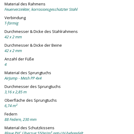
Material des Rahmens
Feuerverzinkter, korrosionsgeschützter Stahl
Verbindung
T-förmig
Durchmesser & Dicke des Stahlrahmens
42 x 2 mm
Durchmesser & Dicke der Beine
42 x 2 mm
Anzahl der Füße
4
Material des Sprungtuchs
AirJump - Mesh PP 4x4
Durchmesser des Sprungtuchs
3,16 x 2,85 m
Oberfläche des Sprungtuchs
6,74 m²
Federn
88 Federn, 230 mm
Material des Schutzkissens
Blaue PVC Überzug 550g/m² anti-UV-behandelt