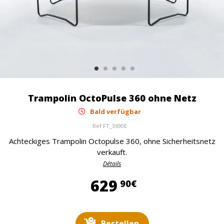
Trampolin OctoPulse 360 ohne Netz
Bald verfügbar
Ref
FT_3690E
Achteckiges Trampolin Octopulse 360, ohne Sicherheitsnetz
verkauft.
Détails
629,90 €
629
90€
Bestellen