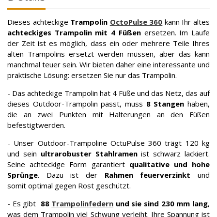
Dieses achteckige
Trampolin
OctoPulse 360
kann Ihr altes
achteckiges Trampolin mit 4 Füßen
ersetzen. Im Laufe
der Zeit ist es möglich, dass ein oder mehrere Teile Ihres
alten Trampolins ersetzt werden müssen, aber das kann
manchmal teuer sein. Wir bieten daher eine interessante und
praktische Lösung: ersetzen Sie nur das Trampolin.
- Das achteckige Trampolin hat 4 Füße und das Netz, das auf
dieses Outdoor-Trampolin passt, muss
8 Stangen
haben,
die an zwei Punkten mit Halterungen an den Füßen
befestigtwerden.
- Unser Outdoor-Trampoline OctuPulse 360 trägt 120 kg
und sein
ultrarobuster Stahlramen
ist schwarz lackiert.
Seine achteckige Form garantiert
qualitative und hohe
Sprünge
. Dazu ist der
Rahmen
feuerverzinkt
und
somit optimal gegen Rost geschützt.
- Es gibt
88
Trampolinfedern
und sie sind 230 mm lang
,
was dem Trampolin viel Schwung verleiht. Ihre Spannung ist