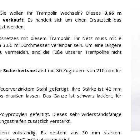
r Sie wollen Ihr Trampolin wechseln? Dieses
3,66 m
z verkauft
. Es handelt sich um einen Ersatzteil: das
utzt werden.
eitsnetzes mit diesem Trampolin. Ihr Netz muss mit 8
n 3,66 m Durchmesser vereinbar sein. Um eine längere
 vermeiden, sind die Füße unserer Trampoline nicht
 Sicherheitsnetz
ist mit 80 Zugfedern von 210 mm für
uerverzinktem Stahl gefertigt. Ihre Stärke ist 42 mm
 draußen lassen. Das Ganze ist schwarz lackiert, für
lypropylen gefertigt. Dieses sehr widerstandsfähige
ngsstreifen zusätzlich verstärkt.
edern vollständig. Es besteht aus 30 mm starkem
ichten PVC-Hülle überzogen ist.