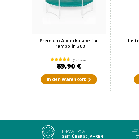
Premium Abdeckplane für
Leit
Trampolin 360
(126 avis)
89,90 €
in den Warenkorb
KNOW-HOW
SEIT ÜBER 50 JAHREN