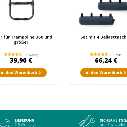
er für Trampoline 360 und
Set mit 4 Ballasttasc
größer
(314 avis)
(61 avis)
39,90 €
66,24 €
in den Warenkorb
in den Warenkorb
LIEFERUNG
SICHERHEITSG
2-5 Werktage
und Ersatzteile