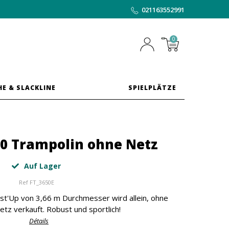
021163552991
0
HE & SLACKLINE
SPIELPLÄTZE
60 Trampolin ohne Netz
Auf Lager
Ref
FT_3650E
t'Up von 3,66 m Durchmesser wird allein, ohne
etz verkauft. Robust und sportlich!
Détails