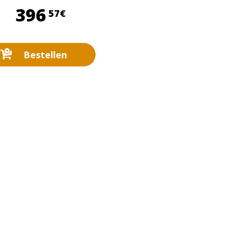
396,57 €
396
57€
Bestellen