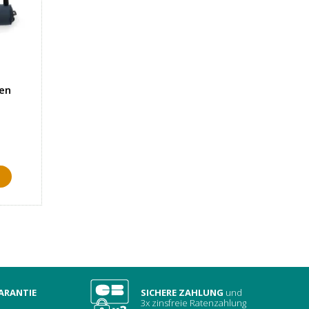
hen
ARANTIE
SICHERE ZAHLUNG
und
3x zinsfreie Ratenzahlung