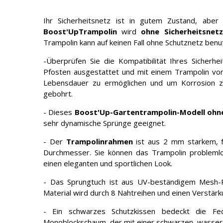
Ihr Sicherheitsnetz ist in gutem Zustand, abe
Boost'UpTrampolin
wird
ohne Sicherheitsnet
Trampolin kann auf keinen Fall ohne Schutznetz ben
-Überprüfen Sie die Kompatibilität Ihres Sicherh
Pfosten ausgestattet und mit einem Trampolin vo
Lebensdauer zu ermöglichen und um Korrosion zu
gebohrt.
- Dieses
Boost'Up-Gartentrampolin-Modell ohne
sehr dynamische Sprünge geeignet.
- Der
Trampolinrahmen
ist aus 2 mm starkem, fe
Durchmesser. Sie können das Trampolin problemlos
einen eleganten und sportlichen Look.
- Das Sprungtuch ist aus UV-beständigem Mesh-Po
Material wird durch 8 Nahtreihen und einen Verstärku
- Ein schwarzes Schutzkissen bedeckt die F
Monoblockschaum, der mit einer schwarzen, wasserd