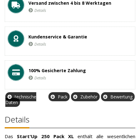
Versand zwischen 4 bis 8 Werktagen
Details
Kundenservice & Garantie
Details
100% Gesicherte Zahlung
Details
technische
Pack
Zubehör
Bewertung
Daten
Details
Das
Start'Up 250
Pack XL
enthält alle wesentlichen