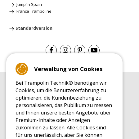
Jump'in Spain
France Trampoline
Standardversion
Verwaltung von Cookies
Bei Trampolin Technik® benötigen wir
EINKAUFSRATGEBER
Cookies, um die Benutzererfahrung zu
Einkaufsratgeber
optimieren, die Kundenbeziehung zu
MONTAGE RATGEBER
personalisieren, das Publikum zu messen
Montagehinweise für ein Freizeit Trampolin
und Ihnen unsere besten Angebote über
PFLEGERATGEBER
Premium-Inhalte oder Anzeigen
Pflegeratgeber für Ihr Freizeit Trampolin
zukommen zu lassen. Alle Cookies sind
ENDECKUNGSTOUR
für uns unerlässlich, aber Sie können
Was Sie über Freizeit Trampoline wissen sollten