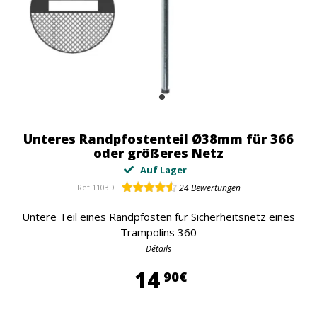
Unteres Randpfostenteil Ø38mm für 366
oder größeres Netz
Auf Lager
Ref
1103D
24
Bewertungen
Untere Teil eines Randpfosten für Sicherheitsnetz eines
Trampolins 360
Détails
14,90 €
14
90€