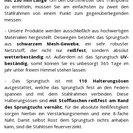
mit 230 mm Länge
. Um den Durchmesser des Trampolins
zu ermitteln, müssen Sie am einfachsten zu zweit den
Stahlrahmen von einem Punkt zum gegenüberliegenden
messen.
- Unsere Produkte werden ausschließlich aus hochwertigen
Materialien hergestellt. Deswegen besteht das Sprungtuch
aus
schwarzem Mesh-Gewebe
, ein sehr robuster
Netzstoff, der nicht nur
reißfest
, sondern absolut
wetterbeständig
ist. Außerdem ist das Sprungtuch
UV-
beständig
, somit können Sie es unbesorgt 365 Tage im
Jahr unter freiem Himmel stehen lassen.
- Das Sprungtuch ist mit
110 Halterungsösen
ausgestattet, welche das Sprungtuch fest an den Federn
spannen und mit dem Stahlrahmen verbinden. Diese
Halterungsösen sind
mit Stofflaschen reißfest am Rand
des Sprungtuchs vernäht.
Für die absolute Reißfestigkeit
sorgen hierbei ein Verstärkungsriemen und eine 8-fache
Naht. Damit selbst Rost dem Sprungtuch nichts anhaben
kann, sind die Stahlösen feuerverzinkt.