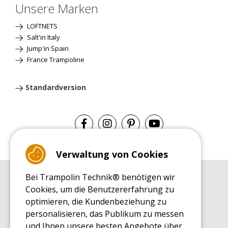
Unsere Marken
LOFTNETS
Salt'in Italy
Jump'in Spain
France Trampoline
Standardversion
Verwaltung von Cookies
Bei Trampolin Technik® benötigen wir
EINKAUFSRATGEBER
Cookies, um die Benutzererfahrung zu
Einkaufsratgeber
optimieren, die Kundenbeziehung zu
MONTAGE RATGEBER
personalisieren, das Publikum zu messen
Montagehinweise für ein Freizeit Trampolin
und Ihnen unsere besten Angebote über