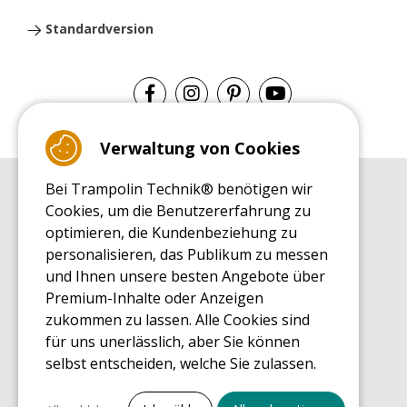
Standardversion
Verwaltung von Cookies
Bei Trampolin Technik® benötigen wir
EINKAUFSRATGEBER
Cookies, um die Benutzererfahrung zu
Einkaufsratgeber
optimieren, die Kundenbeziehung zu
MONTAGE RATGEBER
personalisieren, das Publikum zu messen
Montagehinweise für ein Freizeit Trampolin
und Ihnen unsere besten Angebote über
PFLEGERATGEBER
Premium-Inhalte oder Anzeigen
Pflegeratgeber für Ihr Freizeit Trampolin
zukommen zu lassen. Alle Cookies sind
ENDECKUNGSTOUR
für uns unerlässlich, aber Sie können
Was Sie über Freizeit Trampoline wissen sollten
selbst entscheiden, welche Sie zulassen.
EINKAUFSRATGEBER FÜR ERSATZTEILE
Einkaufsratgeber für Ersatzteile
Alles ankreuzen