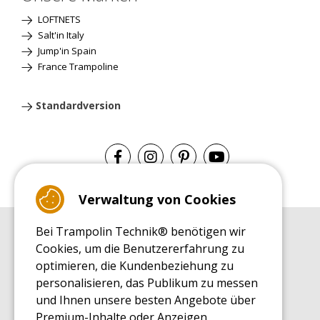
LOFTNETS
Salt'in Italy
Jump'in Spain
France Trampoline
Standardversion
Verwaltung von Cookies
Bei Trampolin Technik® benötigen wir
EINKAUFSRATGEBER
Cookies, um die Benutzererfahrung zu
Einkaufsratgeber
optimieren, die Kundenbeziehung zu
MONTAGE RATGEBER
personalisieren, das Publikum zu messen
Montagehinweise für ein Freizeit Trampolin
und Ihnen unsere besten Angebote über
PFLEGERATGEBER
Premium-Inhalte oder Anzeigen