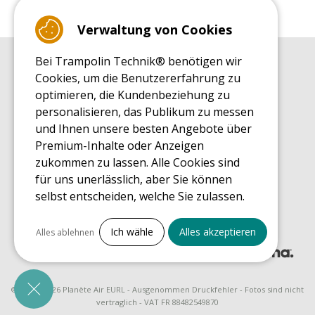
Verwaltung von Cookies
Bei Trampolin Technik® benötigen wir
EINKAUFSRATGEBER
Cookies, um die Benutzererfahrung zu
Einkaufsratgeber
optimieren, die Kundenbeziehung zu
MONTAGE RATGEBER
personalisieren, das Publikum zu messen
Montagehinweise für ein Freizeit Trampolin
und Ihnen unsere besten Angebote über
PFLEGERATGEBER
Premium-Inhalte oder Anzeigen
Pflegeratgeber für Ihr Freizeit Trampolin
zukommen zu lassen. Alle Cookies sind
ENDECKUNGSTOUR
für uns unerlässlich, aber Sie können
Was Sie über Freizeit Trampoline wissen sollten
selbst entscheiden, welche Sie zulassen.
EINKAUFSRATGEBER FÜR ERSATZTEILE
Einkaufsratgeber für Ersatzteile
Alles ankreuzen
Ich wähle
Alles akzeptieren
Alles ablehnen
Notwendige Cookies
PrestaShop
Für den Betrieb der Website erforderlich
© 2008 - 2026 Planète Air EURL - Ausgenommen Druckfehler - Fotos sind nicht
vertraglich - VAT FR 88482549870