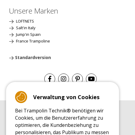
Unsere Marken
LOFTNETS
Salt'in Italy
Jump'in Spain
France Trampoline
Standardversion
Verwaltung von Cookies
Bei Trampolin Technik® benötigen wir
EINKAUFSRATGEBER
Cookies, um die Benutzererfahrung zu
Einkaufsratgeber
optimieren, die Kundenbeziehung zu
MONTAGE RATGEBER
personalisieren, das Publikum zu messen
Montagehinweise für ein Freizeit Trampolin