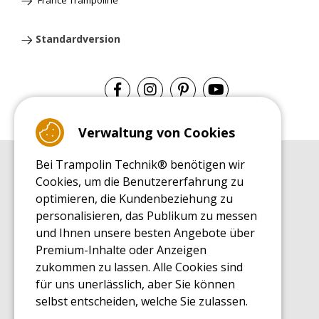
Standardversion
Verwaltung von Cookies
Bei Trampolin Technik® benötigen wir
EINKAUFSRATGEBER
Cookies, um die Benutzererfahrung zu
Einkaufsratgeber
optimieren, die Kundenbeziehung zu
MONTAGE RATGEBER
personalisieren, das Publikum zu messen
Montagehinweise für ein Freizeit Trampolin
und Ihnen unsere besten Angebote über
PFLEGERATGEBER
Premium-Inhalte oder Anzeigen
Pflegeratgeber für Ihr Freizeit Trampolin
zukommen zu lassen. Alle Cookies sind
ENDECKUNGSTOUR
für uns unerlässlich, aber Sie können
Was Sie über Freizeit Trampoline wissen sollten
selbst entscheiden, welche Sie zulassen.
EINKAUFSRATGEBER FÜR ERSATZTEILE
Einkaufsratgeber für Ersatzteile