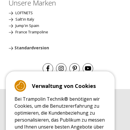
Unsere Marken
LOFTNETS
Salt'in Italy
Jump'in Spain
France Trampoline
Standardversion
Verwaltung von Cookies
Bei Trampolin Technik® benötigen wir
EINKAUFSRATGEBER
Cookies, um die Benutzererfahrung zu
Einkaufsratgeber
optimieren, die Kundenbeziehung zu
MONTAGE RATGEBER
personalisieren, das Publikum zu messen
Montagehinweise für ein Freizeit Trampolin
und Ihnen unsere besten Angebote über
PFLEGERATGEBER