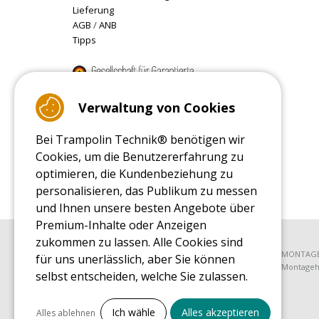
Lieferung
AGB
/
ANB
Tipps
9.4
/10 (22078 reviews)
Verwaltung von Cookies
Bei Trampolin Technik® benötigen wir
Read customer reviews
Cookies, um die Benutzererfahrung zu
optimieren, die Kundenbeziehung zu
personalisieren, das Publikum zu messen
und Ihnen unsere besten Angebote über
Premium-Inhalte oder Anzeigen
zukommen zu lassen. Alle Cookies sind
EINKAUFSRATGEBER
MONTAGE
für uns unerlässlich, aber Sie können
Einkaufsratgeber
Montagehi
selbst entscheiden, welche Sie zulassen.
EINKAUFSRATGEBER FÜR ERSATZTEILE
Alles ankreuzen
Einkaufsratgeber für Ersatzteile
Ich wähle
Alles akzeptieren
Alles ablehnen