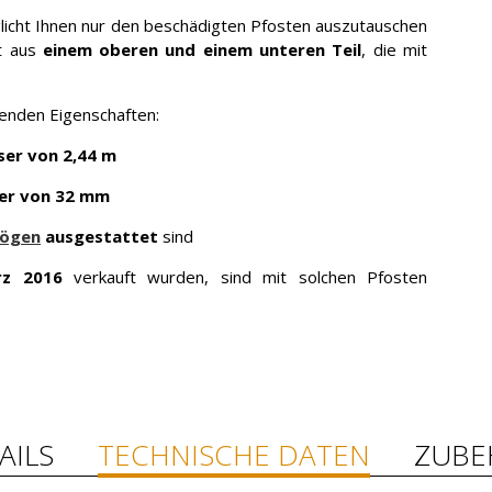
licht Ihnen nur den beschädigten Pfosten auszutauschen
ht aus
einem oberen und einem unteren Teil
, die mit
genden Eigenschaften:
er von 2,44 m
er von 32 mm
bögen
ausgestattet
sind
rz 2016
verkauft wurden, sind mit solchen Pfosten
AILS
TECHNISCHE DATEN
ZUBE