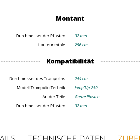
Montant
Durchmesser der Pfosten
32 mm
Hauteur totale
256 cm
Kompatibilität
Durchmesser des Trampolins
244 cm
Modell Trampolin Technik
Jump'Up 250
Art der Teile
Ganze Pfosten
Durchmesser der Pfosten
32 mm
AILS
TECHNISCHE DATEN
ZUBE