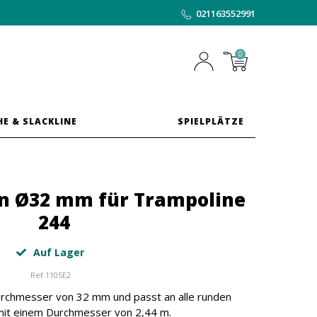
021163552991
0
HE & SLACKLINE
SPIELPLÄTZE
en Ø32 mm für Trampoline
244
Auf Lager
Ref
1105E2
urchmesser von 32 mm und passt an alle runden
mit einem Durchmesser von 2,44 m.