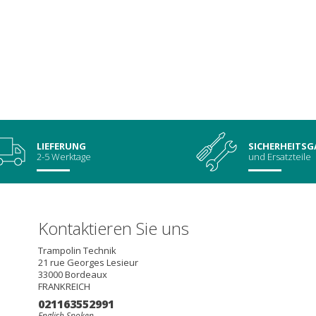
LIEFERUNG
SICHERHEITSG
2-5 Werktage
und Ersatzteile
Kontaktieren Sie uns
Trampolin Technik
21 rue Georges Lesieur
33000
Bordeaux
FRANKREICH
021163552991
English Spoken