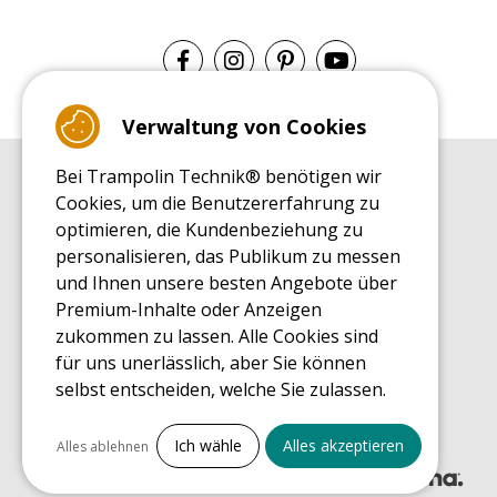
Verwaltung von Cookies
Bei Trampolin Technik® benötigen wir
EINKAUFSRATGEBER
Cookies, um die Benutzererfahrung zu
Einkaufsratgeber
optimieren, die Kundenbeziehung zu
MONTAGE RATGEBER
personalisieren, das Publikum zu messen
Montagehinweise für ein Freizeit Trampolin
und Ihnen unsere besten Angebote über
PFLEGERATGEBER
Premium-Inhalte oder Anzeigen
Pflegeratgeber für Ihr Freizeit Trampolin
zukommen zu lassen. Alle Cookies sind
ENDECKUNGSTOUR
für uns unerlässlich, aber Sie können
Was Sie über Freizeit Trampoline wissen sollten
selbst entscheiden, welche Sie zulassen.
EINKAUFSRATGEBER FÜR ERSATZTEILE
Einkaufsratgeber für Ersatzteile
Alles ankreuzen
Ich wähle
Alles akzeptieren
Alles ablehnen
Notwendige Cookies