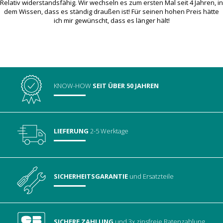
Relativ widerstandsfähig. Wir wechseln es zum ersten Mal seit 4 Jahren, in
dem Wissen, dass es ständig draußen ist! Für seinen hohen Preis hätte
ich mir gewünscht, dass es länger hält!
KNOW-HOW
SEIT ÜBER 50 JAHREN
LIEFERUNG
2-5 Werktage
SICHERHEITSGARANTIE
und Ersatzteile
SICHERE ZAHLUNG
und 3x zinsfreie Ratenzahlung