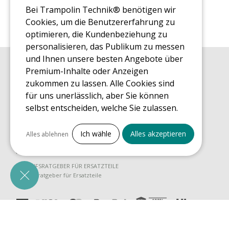
Bei Trampolin Technik® benötigen wir
Cookies, um die Benutzererfahrung zu
optimieren, die Kundenbeziehung zu
personalisieren, das Publikum zu messen
und Ihnen unsere besten Angebote über
Premium-Inhalte oder Anzeigen
EINKAUFSRATGEBER
Einkaufsratgeber
zukommen zu lassen. Alle Cookies sind
für uns unerlässlich, aber Sie können
MONTAGE RATGEBER
Montagehinweise für ein Freizeit Trampolin
selbst entscheiden, welche Sie zulassen.
PFLEGERATGEBER
Alles ankreuzen
Pflegeratgeber für Ihr Freizeit Trampolin
Ich wähle
Alles akzeptieren
Alles ablehnen
ENDECKUNGSTOUR
Notwendige Cookies
Was Sie über Freizeit Trampoline wissen sollten
PrestaShop
EINKAUFSRATGEBER FÜR ERSATZTEILE
Für den Betrieb der Website erforderlich
Einkaufsratgeber für Ersatzteile
Marketing
Facebook
Verfolgung von Besuchen, die von Facebook
kommen