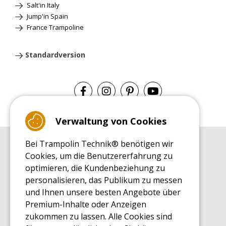
Salt'in Italy
Jump'in Spain
France Trampoline
Standardversion
Verwaltung von Cookies
Bei Trampolin Technik® benötigen wir
EINKAUFSRATGEBER
Cookies, um die Benutzererfahrung zu
Einkaufsratgeber
optimieren, die Kundenbeziehung zu
MONTAGE RATGEBER
personalisieren, das Publikum zu messen
Montagehinweise für ein Freizeit Trampolin
und Ihnen unsere besten Angebote über
PFLEGERATGEBER
Premium-Inhalte oder Anzeigen
Pflegeratgeber für Ihr Freizeit Trampolin
zukommen zu lassen. Alle Cookies sind
ENDECKUNGSTOUR