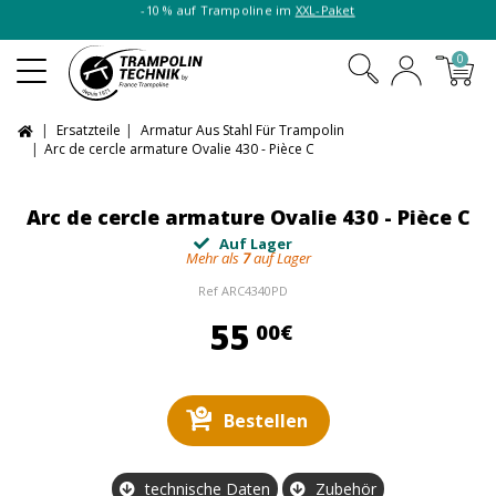
-10 % auf Trampoline im
XXL-Paket
0
Ersatzteile
Armatur Aus Stahl Für Trampolin
Arc de cercle armature Ovalie 430 - Pièce C
Arc de cercle armature Ovalie 430 - Pièce C
Auf Lager
Mehr als
7
auf Lager
Ref
ARC4340PD
55,00 €
55
00€
Bestellen
technische Daten
Zubehör