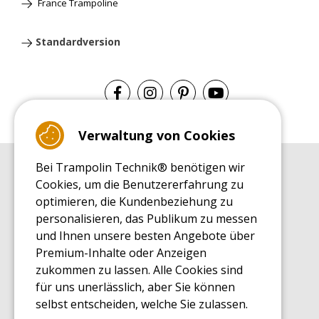
France Trampoline
Standardversion
Verwaltung von Cookies
Bei Trampolin Technik® benötigen wir
EINKAUFSRATGEBER
Cookies, um die Benutzererfahrung zu
Einkaufsratgeber
optimieren, die Kundenbeziehung zu
MONTAGE RATGEBER
personalisieren, das Publikum zu messen
Montagehinweise für ein Freizeit Trampolin
und Ihnen unsere besten Angebote über
PFLEGERATGEBER
Premium-Inhalte oder Anzeigen
Pflegeratgeber für Ihr Freizeit Trampolin
zukommen zu lassen. Alle Cookies sind
ENDECKUNGSTOUR
für uns unerlässlich, aber Sie können
Was Sie über Freizeit Trampoline wissen sollten
selbst entscheiden, welche Sie zulassen.
EINKAUFSRATGEBER FÜR ERSATZTEILE