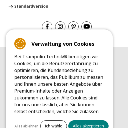
Standardversion
Verwaltung von Cookies
Bei Trampolin Technik® benötigen wir
EINKAUFSRATGEBER
Cookies, um die Benutzererfahrung zu
Einkaufsratgeber
optimieren, die Kundenbeziehung zu
MONTAGE RATGEBER
personalisieren, das Publikum zu messen
Montagehinweise für ein Freizeit Trampolin
und Ihnen unsere besten Angebote über
PFLEGERATGEBER
Premium-Inhalte oder Anzeigen
Pflegeratgeber für Ihr Freizeit Trampolin
zukommen zu lassen. Alle Cookies sind
ENDECKUNGSTOUR
für uns unerlässlich, aber Sie können
Was Sie über Freizeit Trampoline wissen sollten
selbst entscheiden, welche Sie zulassen.
EINKAUFSRATGEBER FÜR ERSATZTEILE
Einkaufsratgeber für Ersatzteile
Alles ankreuzen
Ich wähle
Alles akzeptieren
Alles ablehnen