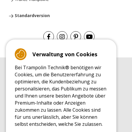
Standardversion
Verwaltung von Cookies
Bei Trampolin Technik® benötigen wir
EINKAUFSRATGEBER
Cookies, um die Benutzererfahrung zu
Einkaufsratgeber
optimieren, die Kundenbeziehung zu
MONTAGE RATGEBER
personalisieren, das Publikum zu messen
Montagehinweise für ein Freizeit Trampolin
und Ihnen unsere besten Angebote über
PFLEGERATGEBER
Premium-Inhalte oder Anzeigen
Pflegeratgeber für Ihr Freizeit Trampolin
zukommen zu lassen. Alle Cookies sind
ENDECKUNGSTOUR
für uns unerlässlich, aber Sie können
Was Sie über Freizeit Trampoline wissen sollten
selbst entscheiden, welche Sie zulassen.
EINKAUFSRATGEBER FÜR ERSATZTEILE
Einkaufsratgeber für Ersatzteile