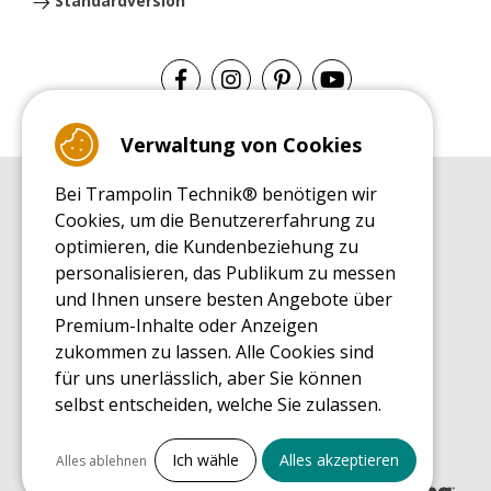
Standardversion
Verwaltung von Cookies
Bei Trampolin Technik® benötigen wir
EINKAUFSRATGEBER
Cookies, um die Benutzererfahrung zu
Einkaufsratgeber
optimieren, die Kundenbeziehung zu
MONTAGE RATGEBER
personalisieren, das Publikum zu messen
Montagehinweise für ein Freizeit Trampolin
und Ihnen unsere besten Angebote über
PFLEGERATGEBER
Premium-Inhalte oder Anzeigen
Pflegeratgeber für Ihr Freizeit Trampolin
zukommen zu lassen. Alle Cookies sind
ENDECKUNGSTOUR
für uns unerlässlich, aber Sie können
Was Sie über Freizeit Trampoline wissen sollten
selbst entscheiden, welche Sie zulassen.
EINKAUFSRATGEBER FÜR ERSATZTEILE
Einkaufsratgeber für Ersatzteile
Alles ankreuzen
Ich wähle
Alles akzeptieren
Alles ablehnen
Notwendige Cookies