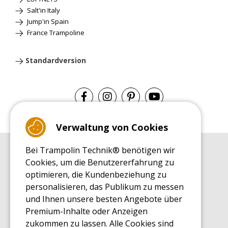
Salt'in Italy
Jump'in Spain
France Trampoline
Standardversion
Verwaltung von Cookies
Bei Trampolin Technik® benötigen wir
EINKAUFSRATGEBER
Cookies, um die Benutzererfahrung zu
Einkaufsratgeber
optimieren, die Kundenbeziehung zu
MONTAGE RATGEBER
personalisieren, das Publikum zu messen
Montagehinweise für ein Freizeit Trampolin
und Ihnen unsere besten Angebote über
PFLEGERATGEBER
Premium-Inhalte oder Anzeigen
Pflegeratgeber für Ihr Freizeit Trampolin
zukommen zu lassen. Alle Cookies sind
ENDECKUNGSTOUR