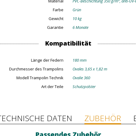
Material
PVC-Beschichtung 350 g/m², anti-UV-
Farbe
Grün
Gewicht
10 kg
Garantie
6 Monate
Kompatibilität
Länge der Federn
180 mm
Durchmesser des Trampolins
Ovales 3,65 x 1,82 m
Modell Trampolin Technik
Ovalie 360
Art der Teile
Schutzpolster
TECHNISCHE DATEN
ZUBEHÖR
Passendes Zubehör