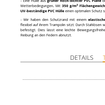
- Eine Hülle aus
grüner hoch-dichter PVC Plane
bi
Wetterbedingungen
.
Mit
350 g/m² Flächengewich
UV-beständige PVC Hülle
einen optimalen Schutz s
- Wir haben den Schutzrand mit einem
elastisc
flexibel auf ihrem Trampolin sitzt. Durch Stahlösen
befestigt. Dies lässt eine leichte Bewegungsfreih
Reibung an den Federn abnutzt.
DETAILS