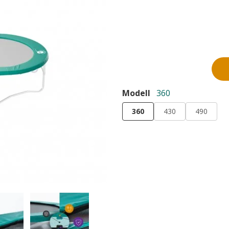
Modell
360
360
430
490