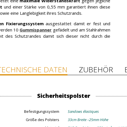
etet eine
maximale Widerstandskraft
gegen jegliche
t
und einer Stärke von 0,55 mm garantiert ihnen diese
owie eine Langlebigkeit ihres Schutzrands.
hen Fixierungssystem
ausgestattet damit er fest und
 werden 10
Gummispanner
gefädelt und am Stahlrahmen
eit des Schutzrandes damit sich dieser nicht durch die
TECHNISCHE DATEN
ZUBEHÖR
Sicherheitspolster
Befestigungssystem
Sandows élastiques
Größe des Polsters
33cm Breite –25mm Höhe