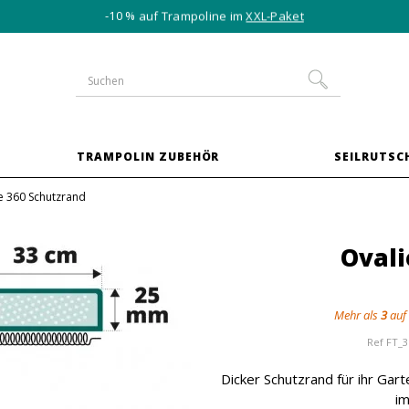
-10 % auf Trampoline im
XXL-Paket
TRAMPOLIN ZUBEHÖR
SEILRUTSC
e 360 Schutzrand
Ovali
Mehr als
3
auf
Ref
FT_3
Dicker Schutzrand für ihr Ga
im