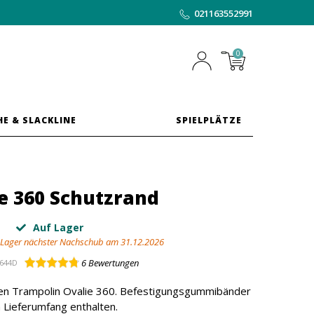
021163552991
0
HE & SLACKLINE
SPIELPLÄTZE
e 360 Schutzrand
Auf Lager
 Lager nächster Nachschub am 31.12.2026
6
Bewertungen
644D
rten Trampolin Ovalie 360. Befestigungsgummibänder
 Lieferumfang enthalten.