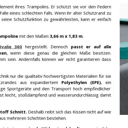
element ihres Trampolins. Er schützt sie vor den Federn
Falle eines schlechten Falls. Wenn ihr alter Schutzrand zu
seine Schutzfunktion zu gewährleisten, kann er einfach
ampoline
mit den Maßen
3,66 m x 1,83 m
.
valie 360
hergestellt. Dennoch
passt er auf alle
ken
, wenn diese genau die gleichen Maße besitzen.
mm sein. Andernfalls können wir nicht garantieren dass
nik nur die qualitativ hochwertigsten Materialien für sie
tzrandes aus expandiertem
Polyethylen (EPE)
, ein
ige Sportgeräte und den Transport hoch empfindlicher
st leicht, stoßdämpfend und wasserundurchlässig damit
off Schnitt.
Deshalb reibt sich das Kissen nicht auf wie
 aus mehreren Schichten bestehen.