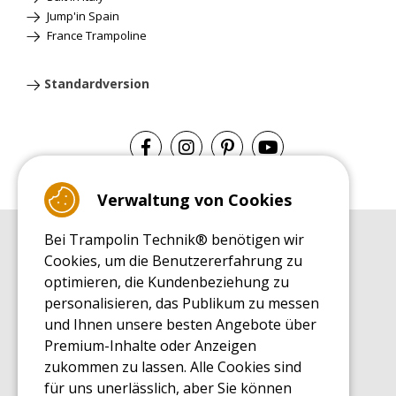
Jump'in Spain
France Trampoline
Standardversion
Verwaltung von Cookies
Bei Trampolin Technik® benötigen wir
EINKAUFSRATGEBER
Cookies, um die Benutzererfahrung zu
Einkaufsratgeber
optimieren, die Kundenbeziehung zu
MONTAGE RATGEBER
personalisieren, das Publikum zu messen
Montagehinweise für ein Freizeit Trampolin
und Ihnen unsere besten Angebote über
PFLEGERATGEBER
Premium-Inhalte oder Anzeigen
Pflegeratgeber für Ihr Freizeit Trampolin
zukommen zu lassen. Alle Cookies sind
ENDECKUNGSTOUR
für uns unerlässlich, aber Sie können
Was Sie über Freizeit Trampoline wissen sollten