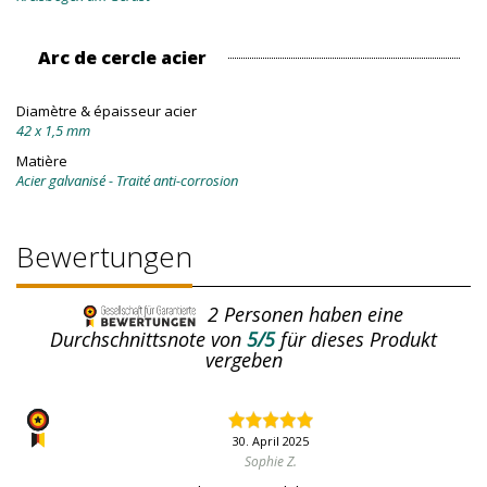
Arc de cercle acier
Diamètre & épaisseur acier
42 x 1,5 mm
Matière
Acier galvanisé - Traité anti-corrosion
Bewertungen
2
Personen haben eine
Durchschnittsnote von
5/5
für dieses Produkt
vergeben
30. April 2025
Sophie Z.