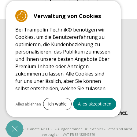
Verwaltung von Cookies
Bei Trampolin Technik® benötigen wir
EINKAUFSRATGEBER
Cookies, um die Benutzererfahrung zu
Einkaufsratgeber
optimieren, die Kundenbeziehung zu
MONTAGE RATGEBER
personalisieren, das Publikum zu messen
Montagehinweise für ein Freizeit Trampolin
und Ihnen unsere besten Angebote über
PFLEGERATGEBER
Premium-Inhalte oder Anzeigen
Pflegeratgeber für Ihr Freizeit Trampolin
zukommen zu lassen. Alle Cookies sind
ENDECKUNGSTOUR
für uns unerlässlich, aber Sie können
Was Sie über Freizeit Trampoline wissen sollten
selbst entscheiden, welche Sie zulassen.
EINKAUFSRATGEBER FÜR ERSATZTEILE
Einkaufsratgeber für Ersatzteile
Alles ankreuzen
Ich wähle
Alles akzeptieren
Alles ablehnen
Notwendige Cookies
PrestaShop
Für den Betrieb der Website erforderlich
© 2008 - 2026 Planète Air EURL - Ausgenommen Druckfehler - Fotos sind nicht
vertraglich - VAT FR 88482549870