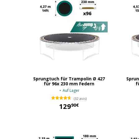
Sprungtuch für Trampolin Ø 427
Sprun
für 96x 230 mm Federn
f
Auf Lager
(32 avis)
129
90€
129,90 €