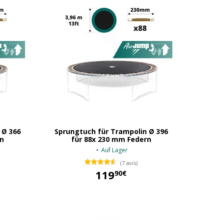
 Ø 366
Sprungtuch für Trampolin Ø 396
n
für 88x 230 mm Federn
Auf Lager
(7 avis)
119
90€
119,90 €