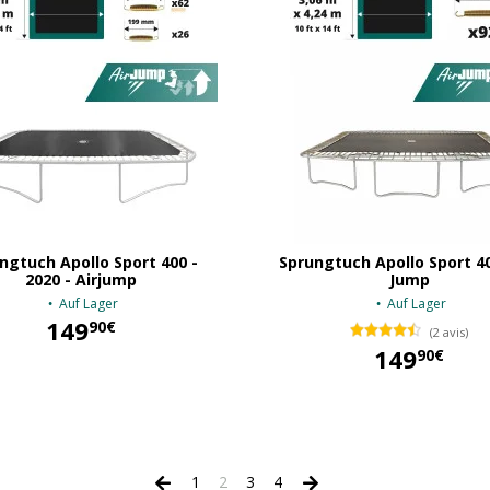
ngtuch Apollo Sport 400 -
Sprungtuch Apollo Sport 40
2020 - Airjump
Jump
Auf Lager
Auf Lager
149
90€
(2 avis)
149
90€
149,90 €
149,90 €
1
2
3
4