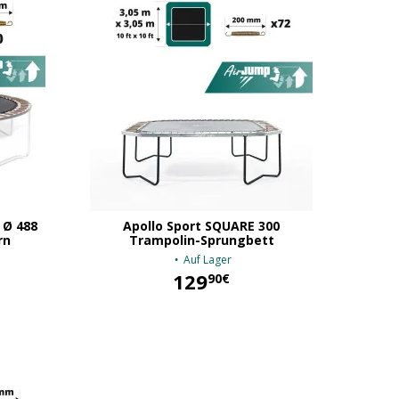
 Ø 488
Apollo Sport SQUARE 300
rn
Trampolin-Sprungbett
Auf Lager
129
90€
129,90 €