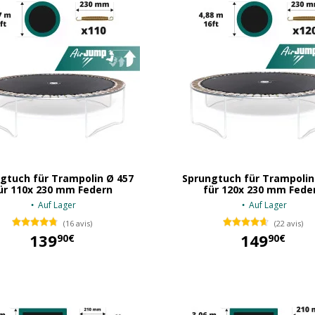
gtuch für Trampolin Ø 457
Sprungtuch für Trampolin
ür 110x 230 mm Federn
für 120x 230 mm Fede
Auf Lager
Auf Lager
(16 avis)
(22 avis)
139
149
90€
90€
139,90 €
149,90 €