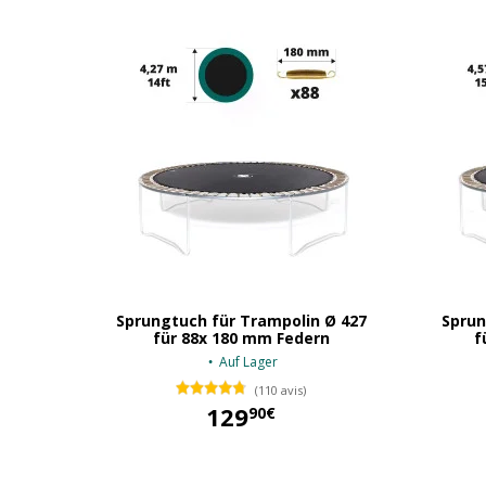
Sprungtuch für Trampolin Ø 427
Sprun
für 88x 180 mm Federn
f
Auf Lager
(110 avis)
129
90€
129,90 €