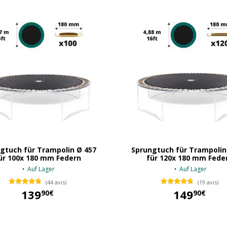
gtuch für Trampolin Ø 457
Sprungtuch für Trampolin
ür 100x 180 mm Federn
für 120x 180 mm Fede
Auf Lager
Auf Lager
(44 avis)
(19 avis)
139
149
90€
90€
139,90 €
149,90 €