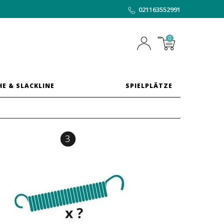
021163552991
0
HE & SLACKLINE
SPIELPLÄTZE