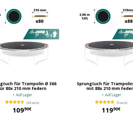
gtuch für Trampolin Ø 366
Sprungtuch für Trampolin
für 80x 210 mm Federn
mit 88x 210 mm Fede
Auf Lager
Auf Lager
(24 avis)
(5 avis)
109
119
90€
90€
109,90 €
119,90 €