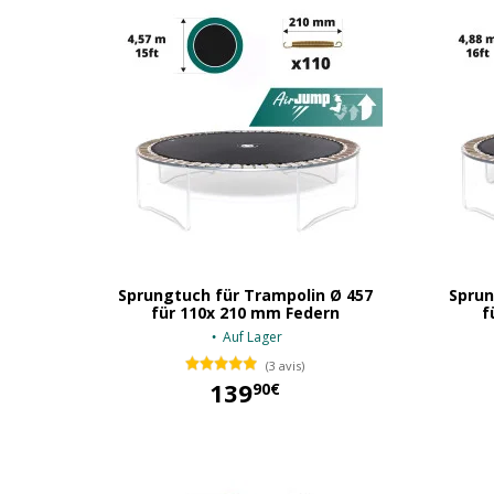
Sprungtuch für Trampolin Ø 457
Sprun
für 110x 210 mm Federn
f
Auf Lager
(3 avis)
139
90€
139,90 €