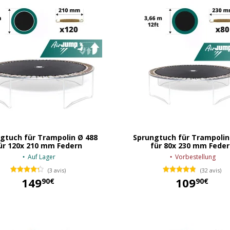
gtuch für Trampolin Ø 488
Sprungtuch für Trampolin
ür 120x 210 mm Federn
für 80x 230 mm Feder
Auf Lager
Vorbestellung
(3 avis)
(32 avis)
149
109
90€
90€
149,90 €
109,90 €