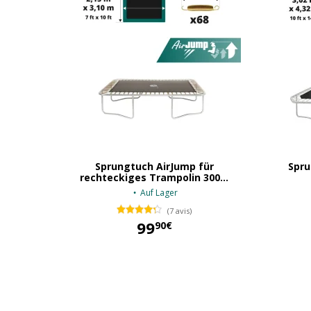
Sprungtuch AirJump für
Spru
rechteckiges Trampolin 300...
Auf Lager
(7 avis)
99
90€
99,90 €