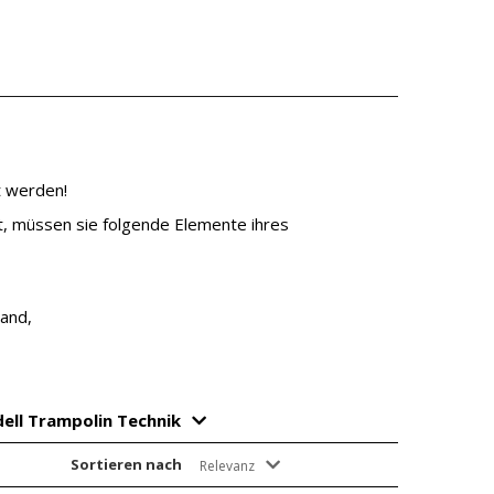
t werden!
st, müssen sie folgende Elemente ihres
and,
ell Trampolin Technik
Sortieren nach
Relevanz