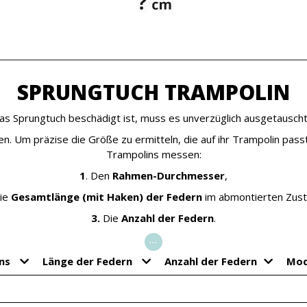
SPRUNGTUCH TRAMPOLIN
as Sprungtuch beschädigt ist, muss es unverzüglich ausgetausch
n. Um präzise die Größe zu ermitteln, die auf ihr Trampolin pas
Trampolins messen:
1
. Den
Rahmen-Durchmesser
,
ie
Gesamtlänge (mit Haken) der Federn
im abmontierten Zust
3.
Die
Anzahl der Federn
.
...
ins
Länge der Federn
Anzahl der Federn
Mod