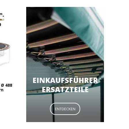
EINKAUFSFÜHRER
 Ø 488
ERSATZTEILE
rn
ENTDECKEN