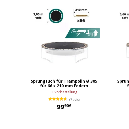
Sprungtuch für Trampolin Ø 305
Sprun
für 66 x 210 mm Federn
Vorbestellung
(7 avis)
99
90€
99,90 €