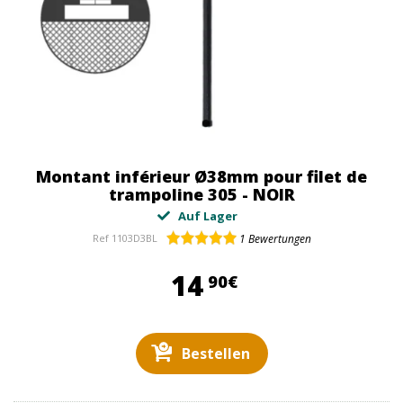
Montant inférieur Ø38mm pour filet de
trampoline 305 - NOIR
Auf Lager
Ref
1103D3BL
1
Bewertungen
14,90 €
14
90€
Bestellen