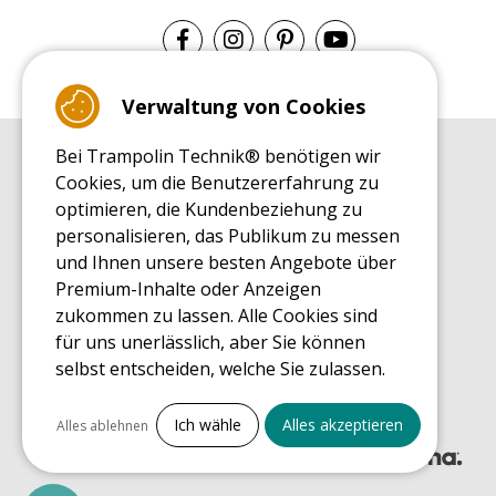
Verwaltung von Cookies
Bei Trampolin Technik® benötigen wir
EINKAUFSRATGEBER
Cookies, um die Benutzererfahrung zu
Einkaufsratgeber
optimieren, die Kundenbeziehung zu
MONTAGE RATGEBER
personalisieren, das Publikum zu messen
Montagehinweise für ein Freizeit Trampolin
und Ihnen unsere besten Angebote über
PFLEGERATGEBER
Premium-Inhalte oder Anzeigen
Pflegeratgeber für Ihr Freizeit Trampolin
zukommen zu lassen. Alle Cookies sind
ENDECKUNGSTOUR
für uns unerlässlich, aber Sie können
Was Sie über Freizeit Trampoline wissen sollten
selbst entscheiden, welche Sie zulassen.
EINKAUFSRATGEBER FÜR ERSATZTEILE
Einkaufsratgeber für Ersatzteile
Alles ankreuzen
Ich wähle
Alles akzeptieren
Alles ablehnen
Notwendige Cookies
PrestaShop