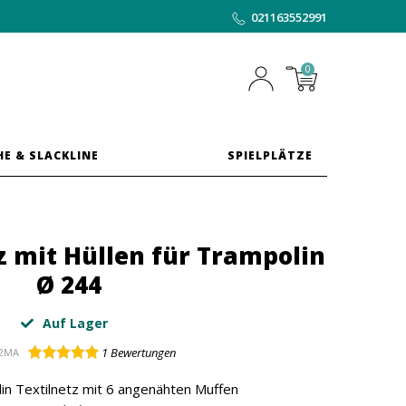
021163552991
0
HE & SLACKLINE
SPIELPLÄTZE
z mit Hüllen für Trampolin
Ø 244
Auf Lager
1
Bewertungen
2MA
n Textilnetz mit 6 angenähten Muffen