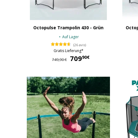
Octopulse Trampolin 430 - Grün
Octop
Auf Lager
(26 avis)
Gratis Lieferung*
709
709,90 €
90€
749,90 €