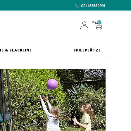
021163552991
0
HE & SLACKLINE
SPIELPLÄTZE