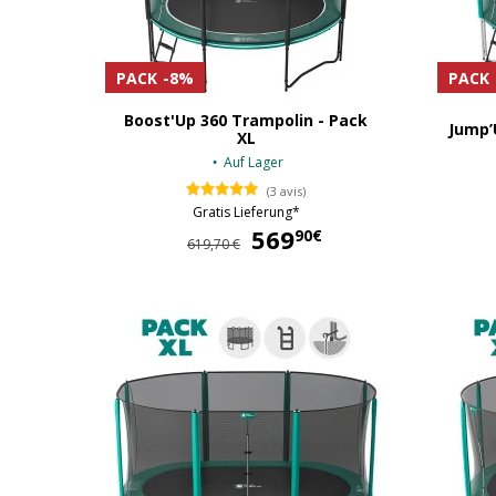
PACK
-8%
PACK
Boost'Up 360 Trampolin - Pack
Jump’
XL
Auf Lager
(3 avis)
Gratis Lieferung*
569
569,90 €
90€
619,70 €