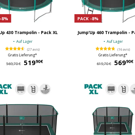
-8%
PACK
-8%
Up 430 Trampolin - Pack XL
Jump’Up 460 Trampolin - P
Auf Lager
Auf Lager
(27 avis)
(16 avis)
Gratis Lieferung*
Gratis Lieferung*
519
519,90 €
569
90€
90€
569,70 €
619,70 €