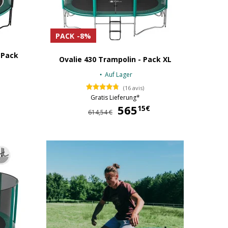
PACK
-8%
 Pack
Ovalie 430 Trampolin - Pack XL
Auf Lager
(16 avis)
Gratis Lieferung*
659,90 €
565
565,15 €
15€
614,54 €