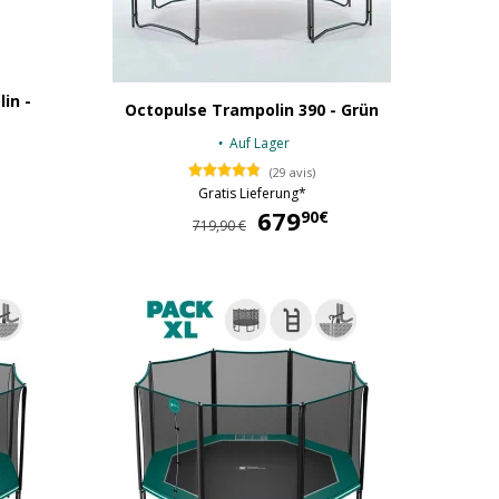
in -
Octopulse Trampolin 390 - Grün
Auf Lager
(29 avis)
Gratis Lieferung*
599,90 €
679
679,90 €
90€
719,90 €