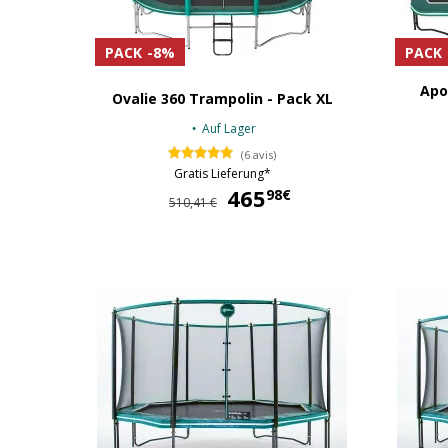
PACK
-8%
PACK
Apo
Ovalie 360 Trampolin - Pack XL
Auf Lager
(6 avis)
Gratis Lieferung*
465
465,98 €
98€
510,41 €