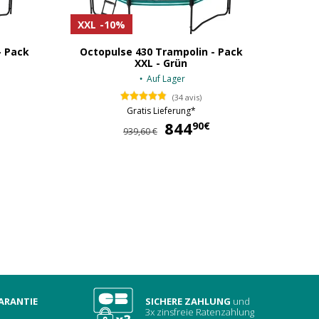
XXL
-10%
- Pack
Octopulse 430 Trampolin - Pack
XXL - Grün
Auf Lager
(34 avis)
Gratis Lieferung*
794,90 €
844
844,90 €
90€
939,60 €
ARANTIE
SICHERE ZAHLUNG
und
3x zinsfreie Ratenzahlung