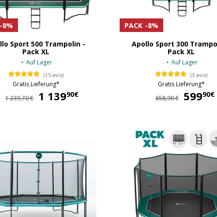
-8%
PACK
-8%
llo Sport 500 Trampolin -
Apollo Sport 300 Trampol
Pack XL
Pack XL
Auf Lager
Auf Lager
(15 avis)
(3 avis)
Gratis Lieferung*
Gratis Lieferung*
1 139
1 139,90 €
599
90€
90€
1 239,70 €
658,90 €