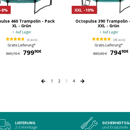
-8%
XXL
-10%
ulse 460 Trampolin - Pack
Octopulse 390 Trampolin 
XL - Grün
XXL - Grün
Auf Lager
Auf Lager
(6 avis)
(38 avis)
Gratis Lieferung*
Gratis Lieferung*
799
799,90 €
794
90€
90€
869,70 €
889,60 €
1
2
3
4
LIEFERUNG
SICHERHEITSG
2-5 Werktage
und Ersatzteile