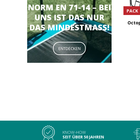
NORM EN 71-14 – BEI
PACK
UNS IST DAS NUR
Octop
DAS MINDESTMASS!
ENTDECKEN
KNOW-HOW
SEIT ÜBER 50 JAHREN