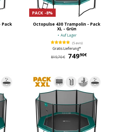
PACK
-8%
- Pack
Octopulse 430 Trampolin - Pack
XL - Grün
Auf Lager
(5 avis)
724,90 €
Gratis Lieferung*
749
749,90 €
90€
819,70 €