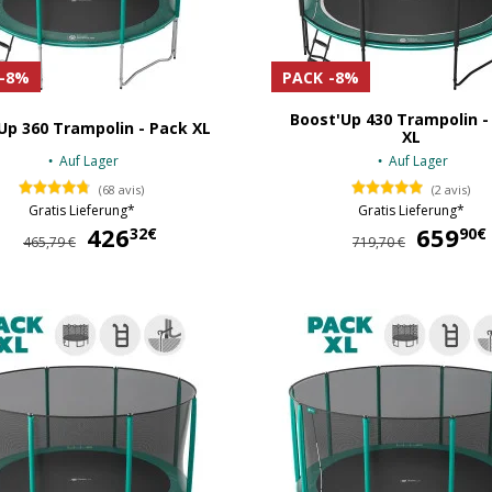
-8%
PACK
-8%
Boost'Up 430 Trampolin -
Up 360 Trampolin - Pack XL
XL
Auf Lager
Auf Lager
(68 avis)
(2 avis)
Gratis Lieferung*
Gratis Lieferung*
426
426,32 €
659
32€
90€
465,79 €
719,70 €