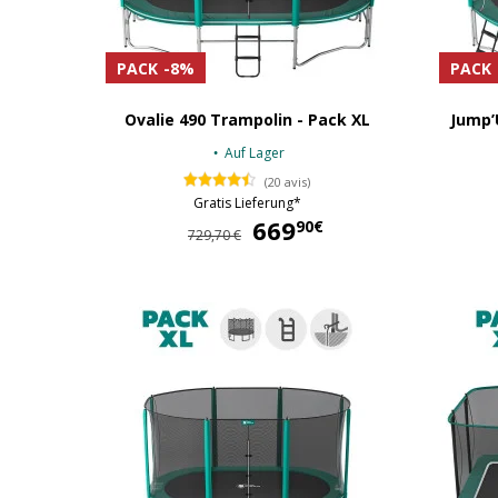
PACK
-8%
PACK
Ovalie 490 Trampolin - Pack XL
Jump’
Auf Lager
(20 avis)
Gratis Lieferung*
669
669,90 €
90€
729,70 €