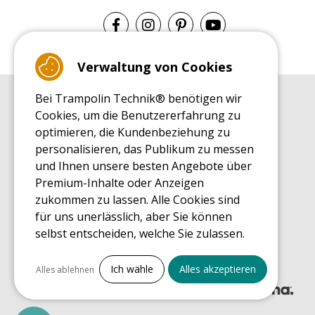
Verwaltung von Cookies
Bei Trampolin Technik® benötigen wir
EINKAUFSRATGEBER
Cookies, um die Benutzererfahrung zu
Einkaufsratgeber
optimieren, die Kundenbeziehung zu
MONTAGE RATGEBER
personalisieren, das Publikum zu messen
Montagehinweise für ein Freizeit Trampolin
und Ihnen unsere besten Angebote über
PFLEGERATGEBER
Premium-Inhalte oder Anzeigen
Pflegeratgeber für Ihr Freizeit Trampolin
zukommen zu lassen. Alle Cookies sind
ENDECKUNGSTOUR
für uns unerlässlich, aber Sie können
Was Sie über Freizeit Trampoline wissen sollten
selbst entscheiden, welche Sie zulassen.
EINKAUFSRATGEBER FÜR ERSATZTEILE
Einkaufsratgeber für Ersatzteile
Alles ankreuzen
Ich wähle
Alles akzeptieren
Alles ablehnen
Notwendige Cookies
PrestaShop