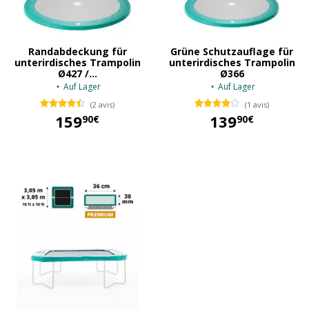
Randabdeckung für
Grüne Schutzauflage für
unterirdisches Trampolin
unterirdisches Trampolin
Ø427 /...
Ø366
Auf Lager
Auf Lager
(2 avis)
(1 avis)
159
139
90€
90€
159,90 €
139,90 €