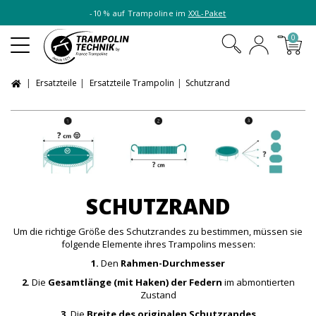
-10 % auf Trampoline im
XXL-Paket
0
Ersatzteile
Ersatzteile Trampolin
Schutzrand
SCHUTZRAND
Um die richtige Größe des Schutzrandes zu bestimmen, müssen sie
folgende Elemente ihres Trampolins messen:
1.
Den
Rahmen-Durchmesser
2.
Die
Gesamtlänge (mit Haken) der Federn
im abmontierten
Zustand
3.
Die
Breite des originalen Schutzrandes