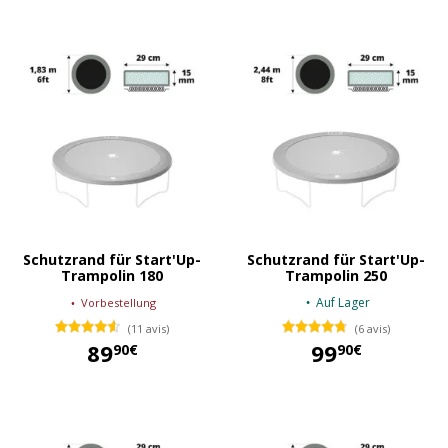
Schutzrand für Start'Up-
Schutzrand für Start'Up-
Trampolin 180
Trampolin 250
Auf Lager
Vorbestellung
(11 avis)
(6 avis)
89
99
90€
90€
89,90 €
99,90 €