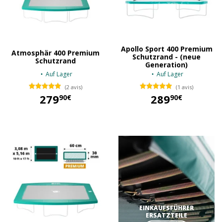
Apollo Sport 400 Premium
Atmosphär 400 Premium
Schutzrand - (neue
Schutzrand
Generation)
Auf Lager
Auf Lager
(2 avis)
(1 avis)
279
289
90€
90€
279,90 €
289,90 €
EINKAUFSFÜHRER
ERSATZTEILE