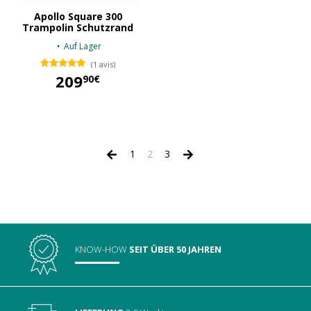
Apollo Square 300
Trampolin Schutzrand
Auf Lager
(1 avis)
209
90€
209,90 €
1
2
3
KNOW-HOW
SEIT ÜBER 50 JAHREN