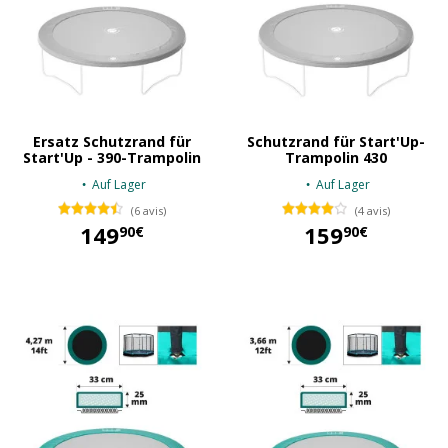
Ersatz Schutzrand für
Schutzrand für Start'Up-
Start'Up - 390-Trampolin
Trampolin 430
Auf Lager
Auf Lager
(6 avis)
(4 avis)
149
159
90€
90€
149,90 €
159,90 €