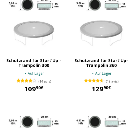
Schutzrand für Start'Up -
Schutzrand für Start'Up-
Trampolin 300
Trampolin 360
Auf Lager
Auf Lager
(14 avis)
(19 avis)
109
129
90€
90€
109,90 €
129,90 €