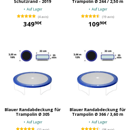
Schutzrand - 2019
Trampolin Ø 244 / 2,50 m
Auf Lager
Auf Lager
(4 avis)
(19 avis)
349
109
90€
90€
349,90 €
109,90 €
Blauer Randabdeckung für
Blauer Randabdeckung für
Trampolin Ø 305
Trampolin Ø 366 / 3,60 m
Auf Lager
Auf Lager
(22 avis)
(38 avis)