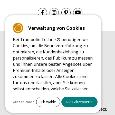
Verwaltung von Cookies
Bei Trampolin Technik® benötigen wir
EINKAUFSRATGEBER
Cookies, um die Benutzererfahrung zu
Einkaufsratgeber
optimieren, die Kundenbeziehung zu
MONTAGE RATGEBER
personalisieren, das Publikum zu messen
Montagehinweise für ein Freizeit Trampolin
und Ihnen unsere besten Angebote über
PFLEGERATGEBER
Premium-Inhalte oder Anzeigen
Pflegeratgeber für Ihr Freizeit Trampolin
zukommen zu lassen. Alle Cookies sind
ENDECKUNGSTOUR
für uns unerlässlich, aber Sie können
Was Sie über Freizeit Trampoline wissen sollten
selbst entscheiden, welche Sie zulassen.
EINKAUFSRATGEBER FÜR ERSATZTEILE
Einkaufsratgeber für Ersatzteile
Alles ankreuzen
Ich wähle
Alles akzeptieren
Alles ablehnen
Notwendige Cookies