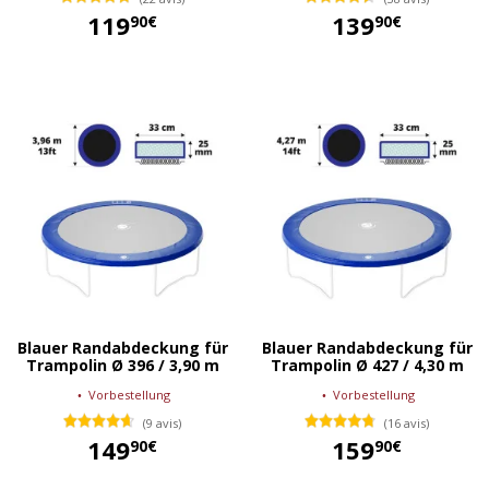
119
139
90€
90€
119,90 €
139,90 €
Blauer Randabdeckung für
Blauer Randabdeckung für
Trampolin Ø 396 / 3,90 m
Trampolin Ø 427 / 4,30 m
Vorbestellung
Vorbestellung
(9 avis)
(16 avis)
149
159
90€
90€
149,90 €
159,90 €