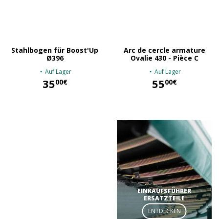
Stahlbogen für Boost'Up
Arc de cercle armature
Ø396
Ovalie 430 - Pièce C
Auf Lager
Auf Lager
35
55
00€
00€
35,00 €
55,00 €
EINKAUFSFÜHRER
ERSATZTEILE
ENTDECKEN