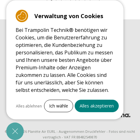
Verwaltung von Cookies
Bei Trampolin Technik® benötigen wir
EINKAUFSRATGEBER
Cookies, um die Benutzererfahrung zu
Einkaufsratgeber
optimieren, die Kundenbeziehung zu
MONTAGE RATGEBER
personalisieren, das Publikum zu messen
Montagehinweise für ein Freizeit Trampolin
und Ihnen unsere besten Angebote über
PFLEGERATGEBER
Premium-Inhalte oder Anzeigen
Pflegeratgeber für Ihr Freizeit Trampolin
zukommen zu lassen. Alle Cookies sind
ENDECKUNGSTOUR
für uns unerlässlich, aber Sie können
Was Sie über Freizeit Trampoline wissen sollten
selbst entscheiden, welche Sie zulassen.
EINKAUFSRATGEBER FÜR ERSATZTEILE
Einkaufsratgeber für Ersatzteile
Alles ankreuzen
Ich wähle
Alles akzeptieren
Alles ablehnen
Notwendige Cookies
PrestaShop
Für den Betrieb der Website erforderlich
© 2008 - 2026 Planète Air EURL - Ausgenommen Druckfehler - Fotos sind nicht
vertraglich - VAT FR 88482549870