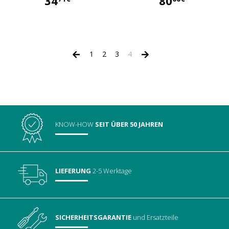
34
80
34,71 €
80,00 €
1
2
3
4
KNOW-HOW
SEIT ÜBER 50 JAHREN
LIEFERUNG
2-5 Werktage
SICHERHEITSGARANTIE
und Ersatzteile