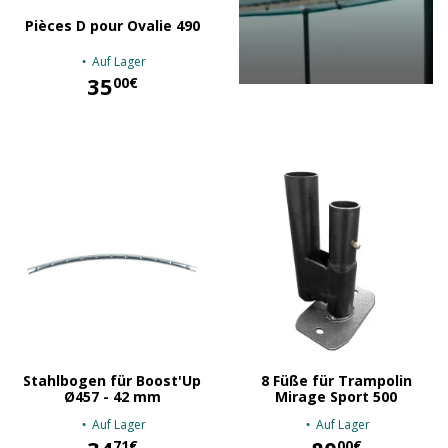
Pièces D pour Ovalie 490
Auf Lager
35
00€
35,00 €
Stahlbogen für Boost'Up
8 Füße für Trampolin
Ø457 - 42 mm
Mirage Sport 500
Auf Lager
Auf Lager
71€
00€