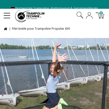
-10 % auf Trampoline im
XXL-Paket
0
Filet textile pour Trampoline Propulse 430