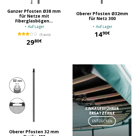
Ganzer Pfosten Ø38 mm
Oberer Pfosten Ø32mm
für Netze mit
für Netz 300
Fiberglasbögen...
Auf Lager
Auf Lager
14
90€
(5 avis)
29
80€
14,90 €
29,80 €
EINKAUFSFÜHRER
ERSATZTEILE
ENTDECKEN
Oberer Pfosten 32 mm