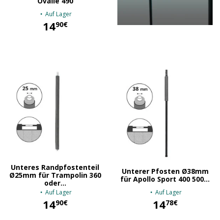
Ovalie 490
Auf Lager
14
90€
14,90 €
Unteres Randpfostenteil
Unterer Pfosten Ø38mm
Ø25mm für Trampolin 360
für Apollo Sport 400 500...
oder...
Auf Lager
Auf Lager
14
14
90€
78€
14,90 €
14,78 €