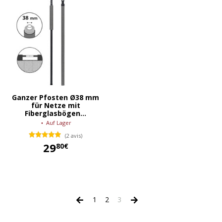
Ganzer Pfosten Ø38 mm
für Netze mit
Fiberglasbögen...
Auf Lager
(2 avis)
29
80€
29,80 €
1
2
3